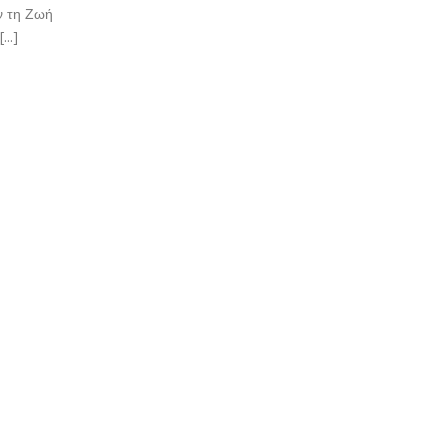
ν τη Ζωή
..]