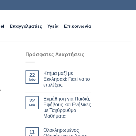
el
Επαγγελματίες
Υγεία
Επικοινωνία
Πρόσφατες Αναρτήσεις
Κτήμα μαζί με
22
Εκκλησακί: Γιατί να το
Ιούν
επιλέξεις;
ν
Εκμάθηση για Παιδιά,
22
Εφήβους και Ενήλικες
Μάι
με Ταχύρρυθμα
Μαθήματα
Ολοκληρωμένος
11
Οδηγός για τη Σάμο: