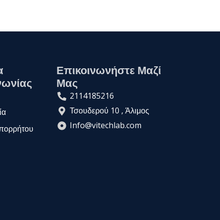
α
Επικοινωνήστε Μαζί
νωνίας
Μας
2114185216
Τσουδερού 10 , Άλιμος
ία
Info@vitechlab.com
Απορρήτου